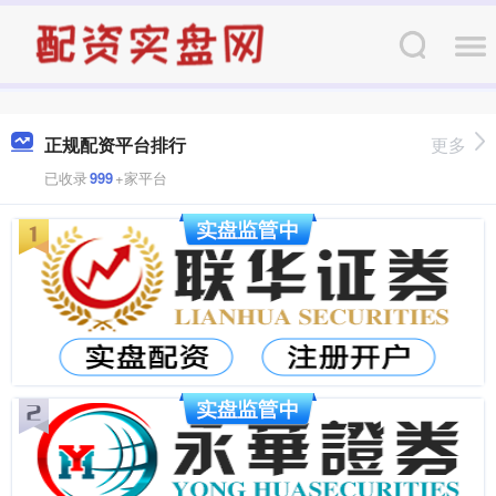
正规配资平台排行
更多
已收录
999
+家平台