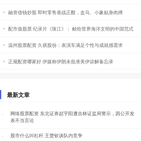
​融资借钱炒股 即时零售巷战正酣，盒马、小象贴身肉搏
​配市值股票 纪录片《珠江》： 献给世界海洋文明的中国范式
​温州股票配资 久祺股份：表演车满足个性与成就感需求
​正规配资哪家好 伊媒称伊朗未批准美伊谅解备忘录
最新文章
网络股票配资 东北证券赵宇阳遭吉林证监局警示，因公开发
·
表不当言论
股市什么叫杠杆 王楚钦谈队内竞争
·