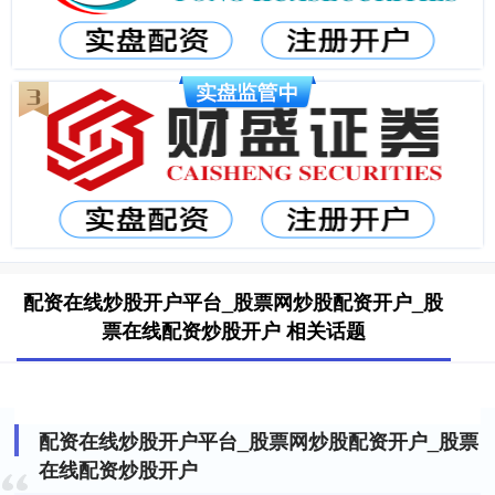
配资在线炒股开户平台_股票网炒股配资开户_股
票在线配资炒股开户 相关话题
配资在线炒股开户平台_股票网炒股配资开户_股票
在线配资炒股开户