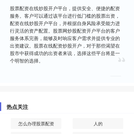
股票配资在线炒股开户平台，提供安全、便捷的配资
服务。客户可以通过该平台进行低门槛的股票出资，
配资在线炒股开户平台，并根据自身风险承受能力进
行灵活的资产配置。股票网炒股配资开户平台的客户
服务体系完善，能够及时响应客户需求并提供专业的
出资建议。股票在线配资炒股开户，对于那些渴望在
股市中获得成功的出资者来说，选择这些平台将是一
个明智的选择。
热点关注
怎么办理股票配资
人的