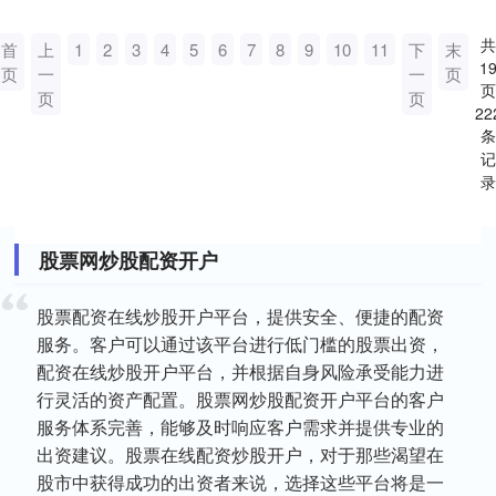
共
首
上
1
2
3
4
5
6
7
8
9
10
11
下
末
1
页
一
一
页
页
页
页
22
条
记
录
股票网炒股配资开户
股票配资在线炒股开户平台，提供安全、便捷的配资
服务。客户可以通过该平台进行低门槛的股票出资，
配资在线炒股开户平台，并根据自身风险承受能力进
行灵活的资产配置。股票网炒股配资开户平台的客户
服务体系完善，能够及时响应客户需求并提供专业的
出资建议。股票在线配资炒股开户，对于那些渴望在
股市中获得成功的出资者来说，选择这些平台将是一