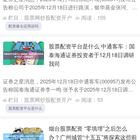
告称公司于2025年12月18日进行路演，银华基金张珂、申
万菱信基金付娟 苗琦 龚霄 谢欣雨、....
栏目：
股票网炒股配资开户
阅读：
155
配资爆仓还用还吗
股票配资平台是什么 中通客车：国
泰海通证券投资者于12月18日调研
我司
证券之星消息，2025年12月18日中通客车(000957)发布公
告称国泰海通证券李一鸣 张予名于2025年12月18日调研
我司。 具体内容如下： 问：公司今年....
栏目：
股票网炒股配资开户
阅读：
53
股票配资平台是什么
烟台股票配资 “零填埋”之后怎么
办？广州城管“十五五”将探索这些前