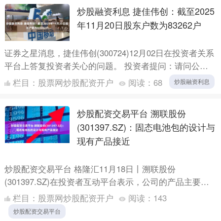
炒股融资利息 捷佳伟创：截至2025
年11月20日股东户数为83262户
证券之星消息，捷佳伟创(300724)12月02日在投资者关系
平台上答复投资者关心的问题。 投资者提问：请问公司
截至11月20日的股东人数是多少，谢谢 捷佳伟创....
栏目：
股票网炒股配资开户
阅读：
68
炒股融资利息
炒股配资交易平台 溯联股份
(301397.SZ)：固态电池包的设计与
现有产品接近
炒股配资交易平台 格隆汇11月18日丨溯联股份
(301397.SZ)在投资者互动平台表示，公司的产品主要应
用在动力电池包的液冷热管理系统中。固态电池包的设计
栏目：
股票网炒股配资开户
阅读：
143
与现....
炒股配资交易平台