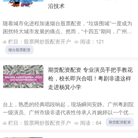
沿技术
随着城市化进程加速烟台股票配资，“垃圾围城”一度成为
困扰特大城市发展的痛点。然而，“十四五”期间，广州不
仅成功破解这一难题，更实现了原生生活垃圾“零填埋”的
栏目：
股票网炒股配资开户
阅读：
121
历史....
烟台股票配资
期货配资配资 专业演员手把手教花
枪，校长即兴合唱！粤剧非遗这样
走进杨箕小学
台上，熟悉的经典唱段响起，现场瞬间安静。广州粤剧院
一级演员、广州市级非遗代表性传承人肖婉婷以一个优雅
的身段、一句精准的解说，瞬间抓住了所有听众的心。这
栏目：
股票网炒股配资开户
阅读：
64
期货配资配资
堂以《帝女....