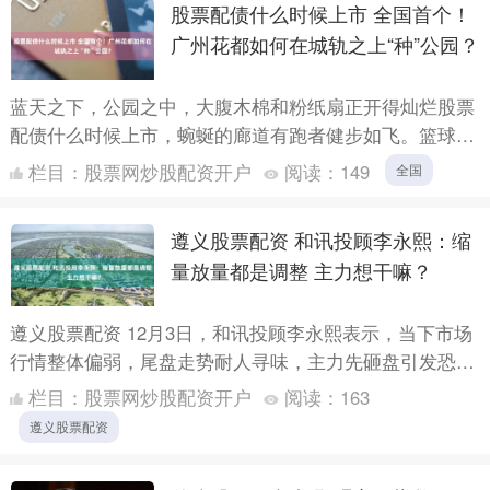
股票配债什么时候上市 全国首个！
广州花都如何在城轨之上“种”公园？
蓝天之下，公园之中，大腹木棉和粉纸扇正开得灿烂股票
配债什么时候上市，蜿蜒的廊道有跑者健步如飞。篮球场
中的矫健身姿，与沙池中欢快玩耍的孩童相映成趣。 上
栏目：
股票网炒股配资开户
阅读：
149
全国
个月，在广....
遵义股票配资 和讯投顾李永熙：缩
量放量都是调整 主力想干嘛？
遵义股票配资 12月3日，和讯投顾李永熙表示，当下市场
行情整体偏弱，尾盘走势耐人寻味，主力先砸盘引发恐
慌、迫使部分投资者割肉离场，随后又快速拉升收复失
栏目：
股票网炒股配资开户
阅读：
163
地，成交量....
遵义股票配资