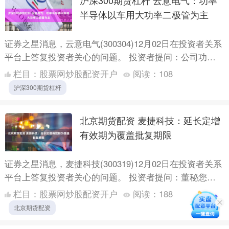
沪深300期货杠杆 云意电气：功率
半导体以车用大功率二极管为主
证券之星消息，云意电气(300304)12月02日在投资者关系
平台上答复投资者关心的问题。 投资者提问：公司功率
半导体都用于哪些领域？ 云意电气回复：您好，感谢....
栏目：
股票网炒股配资开户
阅读：
108
沪深300期货杠杆
北京期货配资 麦捷科技：延长定增
有效期为覆盖批复期限
证券之星消息，麦捷科技(300319)12月02日在投资者关系
平台上答复投资者关心的问题。 投资者提问：董秘您
好！公司11月25号刚开股东大会延期一年定增，怎么....
栏目：
股票网炒股配资开户
阅读：
188
北京期货配资