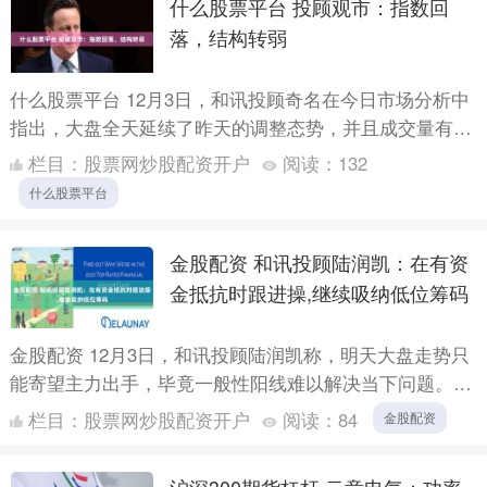
什么股票平台 投顾观市：指数回
落，结构转弱
什么股票平台 12月3日，和讯投顾奇名在今日市场分析中
指出，大盘全天延续了昨天的调整态势，并且成交量有所
放大，大跌的股票数量也在加速上升。从这些迹象来判
栏目：
股票网炒股配资开户
阅读：
132
断，这次....
什么股票平台
金股配资 和讯投顾陆润凯：在有资
金抵抗时跟进操,继续吸纳低位筹码
金股配资 12月3日，和讯投顾陆润凯称，明天大盘走势只
能寄望主力出手，毕竟一般性阳线难以解决当下问题。当
下市场又是指数跌幅不大，但题材股惨遭打压的一天。昨
栏目：
股票网炒股配资开户
阅读：
84
金股配资
天表现....