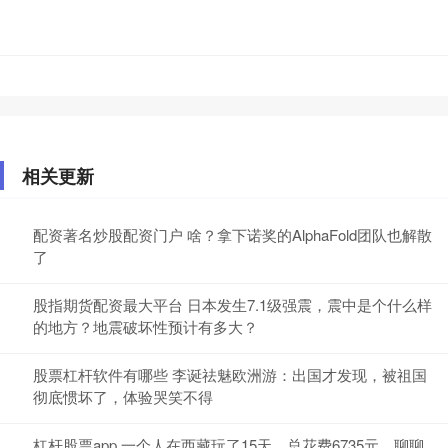
相关更新
配资著名炒股配资门户 啥？拿下诺奖的AlphaFold团队也解散
了
股指期货配资最大平台 日本发生7.1级强震，震中是个什么样
的地方？地震破坏性预计有多大？
股票杠杆软件有哪些 李诞祛魅欧洲游：出国才发现，被祖国
彻底惯坏了，体验哭笑不得
杠杆股票app 一个人在西藏玩了15天，总花费6735元，聊聊