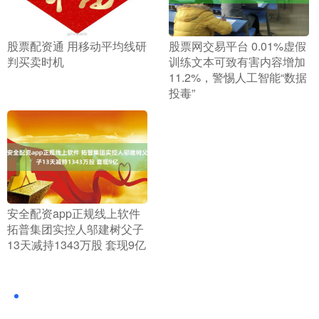
​股票配资通 用移动平均线研
​股票网交易平台 0.01%虚假
判买卖时机
训练文本可致有害内容增加
11.2%，警惕人工智能“数据
投毒”
​安全配资app正规线上软件
拓普集团实控人邬建树父子
13天减持1343万股 套现9亿