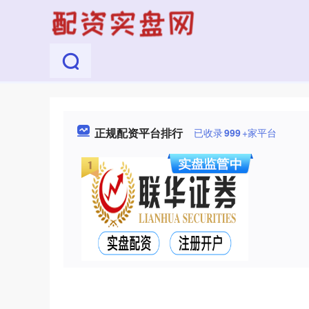
正规配资平台排行
已收录
999
+家平台