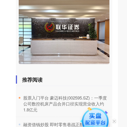
推荐阅读
​股票入门平台 豪迈科技(002595.SZ)：一季度
公司数控机床产品合并口径实现营业收入约
1.8亿元
​融资借钱炒股 即时零售巷战正酣，盒马、小象