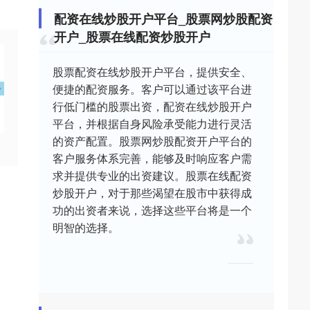
配资在线炒股开户平台_股票网炒股配资
开户_股票在线配资炒股开户
股票配资在线炒股开户平台，提供安全、
便捷的配资服务。客户可以通过该平台进
行低门槛的股票出资，配资在线炒股开户
平台，并根据自身风险承受能力进行灵活
的资产配置。股票网炒股配资开户平台的
客户服务体系完善，能够及时响应客户需
求并提供专业的出资建议。股票在线配资
炒股开户，对于那些渴望在股市中获得成
功的出资者来说，选择这些平台将是一个
明智的选择。