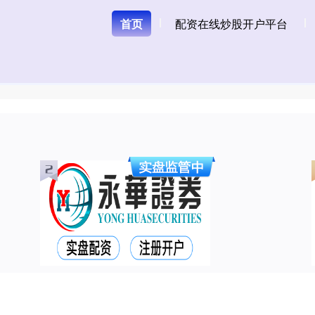
首页
配资在线炒股开户平台