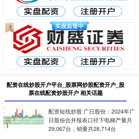
配资在线炒股开户平台_股票网炒股配资开户_股
票在线配资炒股开户 相关话题
配资短线炒股 广日股份：2024年广
日股份合并报表口径下电梯产量共
29,067台，销量共28,714台