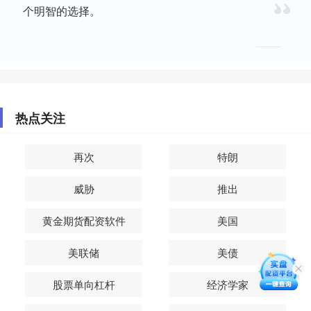
个明智的选择。
热点关注
再次
特朗
威胁
推出
黄金期货配资软件
美国
美联储
美债
股票单向杠杆
经济学家