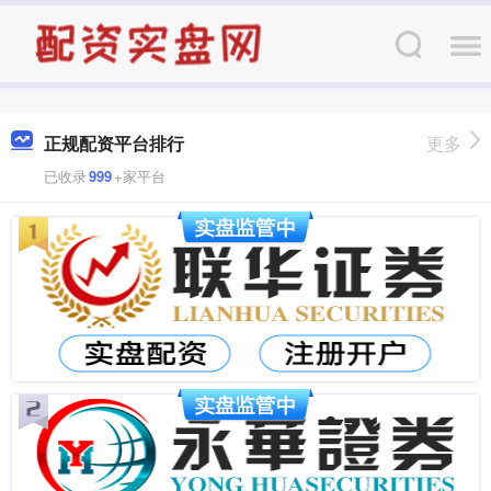
正规配资平台排行
更多
已收录
999
+家平台