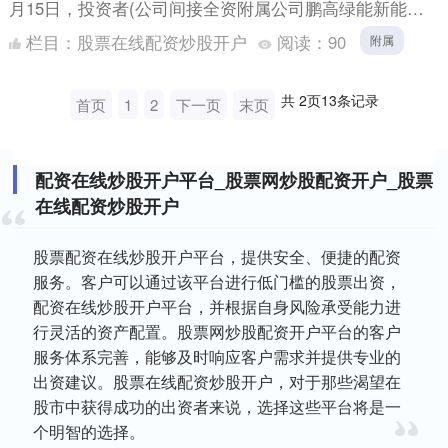
月15日，投资者(公司间接全资附属公司鹏高绿能新能源
(广州)有限公司)与目标股东(中亚股权投资基....
栏目：
股票在线配资炒股开户
阅读：
90
附属
共
2
页
13
条记录
首页
1
2
下一页
末页
配资在线炒股开户平台_股票网炒股配资开户_股票
在线配资炒股开户
股票配资在线炒股开户平台，提供安全、便捷的配资
服务。客户可以通过该平台进行低门槛的股票出资，
配资在线炒股开户平台，并根据自身风险承受能力进
行灵活的资产配置。股票网炒股配资开户平台的客户
服务体系完善，能够及时响应客户需求并提供专业的
出资建议。股票在线配资炒股开户，对于那些渴望在
股市中获得成功的出资者来说，选择这些平台将是一
个明智的选择。