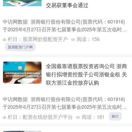
交易获董事会通过
中访网数据 浙商银行股份有限公司(股票代码：601916)
于2025年6月27日召开第七届董事会2025年第五次临时会
议，审议通过两项重要议案。 首先，会议通....
栏目：
股票网炒股配资开户
阅读：
156
股票配资门户网
全国最靠谱股票投资咨询公司 浙商
银行拟增资控股子公司浙银金租 关
联方浙江金控放弃认购
中访网数据 浙商银行股份有限公司(股票代码：601916)
于2025年6月27日召开第七届董事会2025年第五次临时会
议，审议通过了对控股子公司浙江浙银金融租....
栏目：
配资在线炒股开户平台
阅读：
181
银行