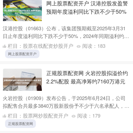
网上股票配资开户 汉港控股发盈警
预期年度溢利同比下跌不少于50%
汉港控股（01663）公布，该集团预期截至2025年3月31
日止年度溢利同比下跌不少于50%，2024年同期溢利约
3140万元。董事会认为，有关溢利下跌主要由于....
栏目：
股票在线配资炒股开户
阅读：
183
网上股票配资开户
正规股票配资网 火岩控股拟溢价约
2.2%配股 最高净筹约7160万港元
火岩控股（01909）发布公告，于2025年6月24日，公司
拟配售合共最多3840万股新股份予不少于六名承配人，相
当于公司经悉数配发及发行配售股份扩大后的当时已....
栏目：
股票网炒股配资开户
阅读：
179
正规股票配资网