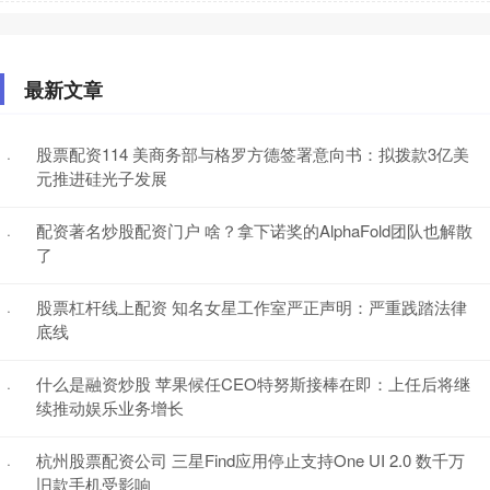
最新文章
股票配资114 美商务部与格罗方德签署意向书：拟拨款3亿美
·
元推进硅光子发展
配资著名炒股配资门户 啥？拿下诺奖的AlphaFold团队也解散
·
了
股票杠杆线上配资 知名女星工作室严正声明：严重践踏法律
·
底线
什么是融资炒股 苹果候任CEO特努斯接棒在即：上任后将继
·
续推动娱乐业务增长
杭州股票配资公司 三星Find应用停止支持One UI 2.0 数千万
·
旧款手机受影响