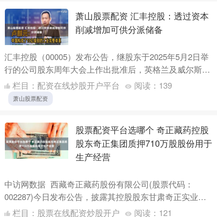
萧山股票配资 汇丰控股：透过资本
削减增加可供分派储备
汇丰控股（00005）发布公告，继股东于2025年5月2日举
行的公司股东周年大会上作出批准后，英格兰及威尔斯高
等法院已于2025年6月24日确认取消公司股份溢价....
栏目：
配资在线炒股开户平台
阅读：
139
萧山股票配资
股票配资平台选哪个 奇正藏药控股
股东奇正集团质押710万股股份用于
生产经营
中访网数据 西藏奇正藏药股份有限公司(股票代码：
002287)今日发布公告，披露其控股股东甘肃奇正实业集
团有限公司(简称“奇正集团”)质押所持公司部分股份的
栏目：
股票在线配资炒股开户
阅读：
121