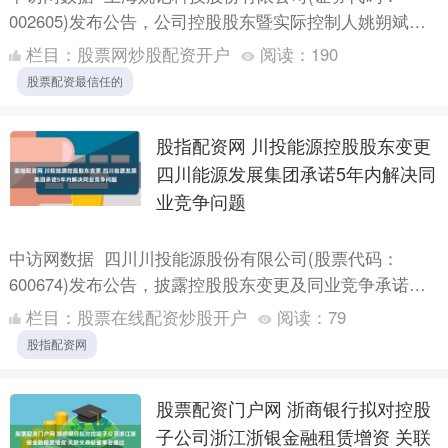
002605)发布公告，公司控股股东暨实际控制人姚朔斌及
其一致行动人计划减持公司股份，合计不超过12,524,....
栏目：
股票网炒股配资开户
阅读：
190
股票配资最信任的
股指配资网 川投能源控股股东变更
四川能源发展集团承诺5年内解决同
业竞争问题
中访网数据 四川川投能源股份有限公司(股票代码：
600674)发布公告，披露控股股东变更及同业竞争承诺履
行情况。原控股股东四川省投资集团有限责任公司(川投
栏目：
股票在线配资炒股开户
阅读：
79
集团....
股指配资网
股票配资门户网 浙商银行拟对控股
子公司浙江浙银金融租赁增资 关联