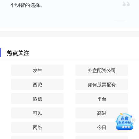
个明智的选择。
热点关注
发生
外盘配资公司
西藏
如何股票配资
微信
平台
可以
高温
网络
今日