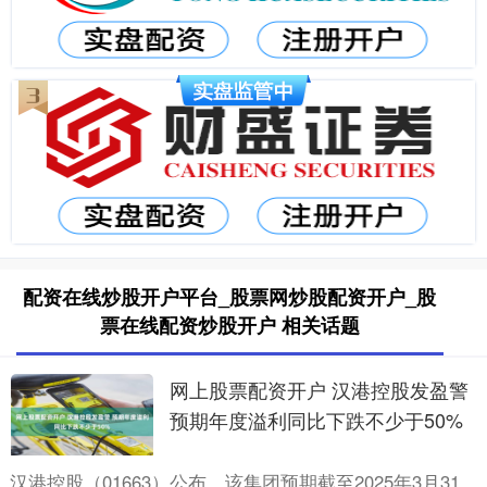
配资在线炒股开户平台_股票网炒股配资开户_股
票在线配资炒股开户 相关话题
网上股票配资开户 汉港控股发盈警
预期年度溢利同比下跌不少于50%
汉港控股（01663）公布，该集团预期截至2025年3月31