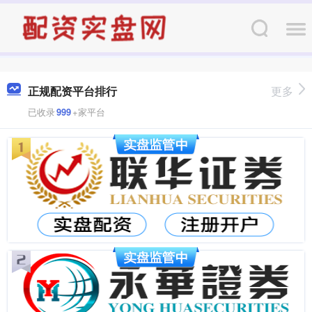
正规配资平台排行
更多
已收录
999
+家平台