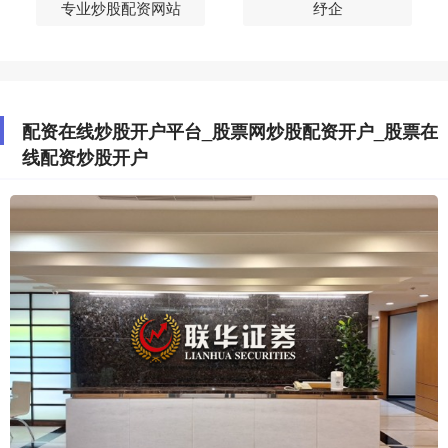
专业炒股配资网站
纾企
配资在线炒股开户平台_股票网炒股配资开户_股票在
线配资炒股开户